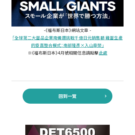
-《福布斯日本》網站文章 -
「全球第二大蛋品企業南備邇挑戰千億日元銷售額 雞蛋生產
的垂直整合模式：南部隆彥×入山章榮」
※《福布斯日本》4月號相關信息請點擊
此處
回到一覽